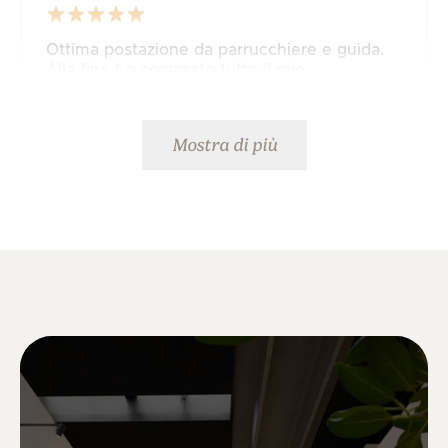
Ottima postazione da parrucchiere e guida.
Alla fine ho comprato tutto il mio
arredamento per salone da JustAddPeople
🤩
Mostra di più
Mette K.
Consegna rapida e ottimo servizio. 5 stelle da
parte nostra.👍
Ulrick K.